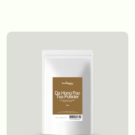
Productos
Especiales
Mulberry Matcha
Da Hong Pao Tea
Powder — Big Red
Robe Oolong
Japon - Orgánico - Sin cafeína
1kg bolso
(4.6 estrellas) • 22 reseñas
Obtener precios