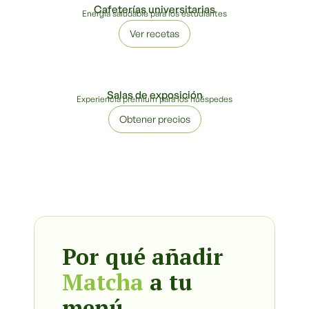
Cafeterías universitarias
Energía saludable para los estudiantes
Ver recetas
Salas de exposición
Experiencia premium para los huéspedes
Obtener precios
Por qué añadir
Matcha
a tu
menú